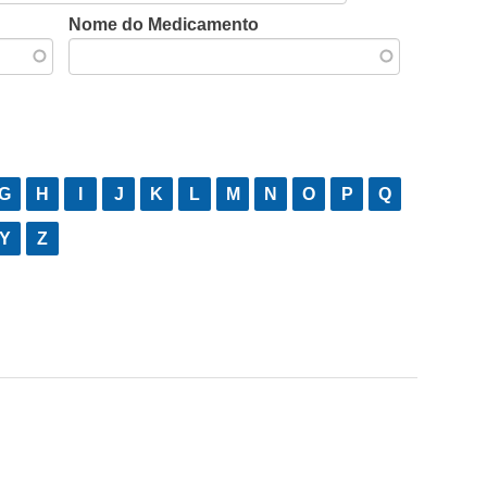
Nome do Medicamento
G
H
I
J
K
L
M
N
O
P
Q
Y
Z