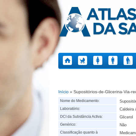
Atlas da Saúde
Início
» Supositórios-de-Glicerina-Via-re
Está aqui
Nome do Medicamento:
Supositór
Laboratório:
Caldeira 
DCI da Substância Activa:
Glicerol
Genérico:
Não
Classificação quanto à
Medicame