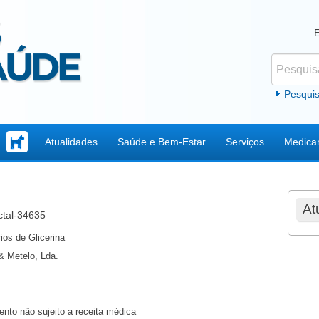
Pesquisar
Formul
Pesqui
Atualidades
Saúde e Bem-Estar
Serviços
Medica
At
ctal-34635
ios de Glicerina
& Metelo, Lda.
nto não sujeito a receita médica