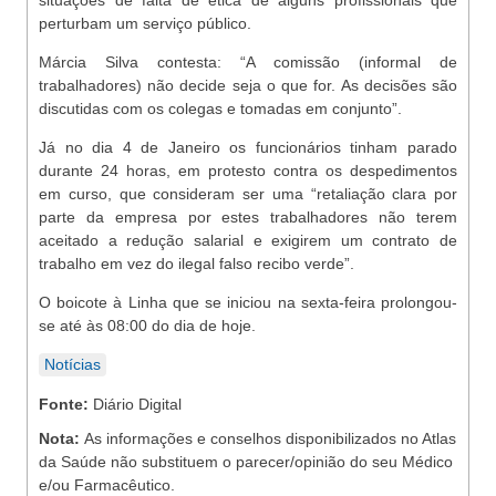
situações de falta de ética de alguns profissionais que
perturbam um serviço público.
Márcia Silva contesta: “A comissão (informal de
trabalhadores) não decide seja o que for. As decisões são
discutidas com os colegas e tomadas em conjunto”.
Já no dia 4 de Janeiro os funcionários tinham parado
durante 24 horas, em protesto contra os despedimentos
em curso, que consideram ser uma “retaliação clara por
parte da empresa por estes trabalhadores não terem
aceitado a redução salarial e exigirem um contrato de
trabalho em vez do ilegal falso recibo verde”.
O boicote à Linha que se iniciou na sexta-feira prolongou-
se até às 08:00 do dia de hoje.
Notícias
Fonte:
Diário Digital
Nota:
As informações e conselhos disponibilizados no Atlas
da Saúde não substituem o parecer/opinião do seu Médico
e/ou Farmacêutico.