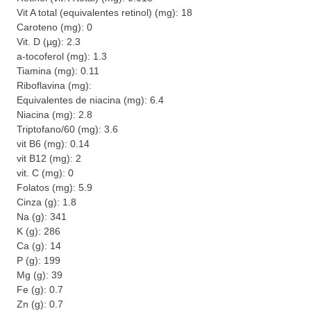
Vit A total (equivalentes retinol) (mg): 18
Caroteno (mg): 0
Vit. D (µg): 2.3
a-tocoferol (mg): 1.3
Tiamina (mg): 0.11
Riboflavina (mg):
Equivalentes de niacina (mg): 6.4
Niacina (mg): 2.8
Triptofano/60 (mg): 3.6
vit B6 (mg): 0.14
vit B12 (mg): 2
vit. C (mg): 0
Folatos (mg): 5.9
Cinza (g): 1.8
Na (g): 341
K (g): 286
Ca (g): 14
P (g): 199
Mg (g): 39
Fe (g): 0.7
Zn (g): 0.7