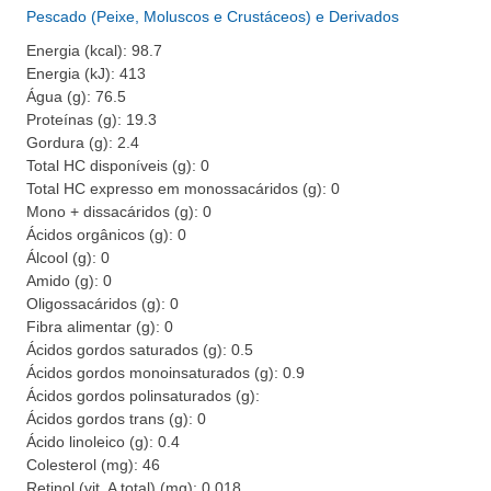
Pescado (Peixe, Moluscos e Crustáceos) e Derivados
Energia (kcal): 98.7
Energia (kJ): 413
Água (g): 76.5
Proteínas (g): 19.3
Gordura (g): 2.4
Total HC disponíveis (g): 0
Total HC expresso em monossacáridos (g): 0
Mono + dissacáridos (g): 0
Ácidos orgânicos (g): 0
Álcool (g): 0
Amido (g): 0
Oligossacáridos (g): 0
Fibra alimentar (g): 0
Ácidos gordos saturados (g): 0.5
Ácidos gordos monoinsaturados (g): 0.9
Ácidos gordos polinsaturados (g):
Ácidos gordos trans (g): 0
Ácido linoleico (g): 0.4
Colesterol (mg): 46
Retinol (vit. A total) (mg): 0.018