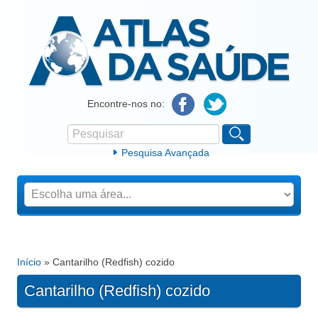
Atlas da Saúde
Encontre-nos no:
Pesquisar
Formulário de procura
Pesquisa Avançada
Início
» Cantarilho (Redfish) cozido
Está aqui
Cantarilho (Redfish) cozido