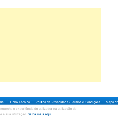
rial
Ficha Técnica
Política de Privacidade / Termos e Condições
Mapa do
mpenho e experiência do utilizador na utilização do
loped by
Criações Digitais, Lda
.
 a sua utilização.
Saiba mais aqui