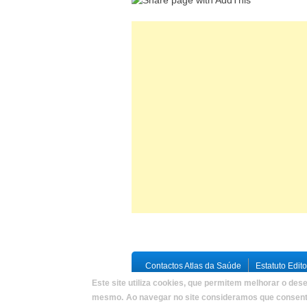
Contactos Atlas da Saúde
Estatuto Edito
Este site utiliza cookies, que permitem melhorar o dese
Copyright © 2026,
Atlas da Saúde
|
Deve
mesmo.
Ao navegar no site consideramos que consente