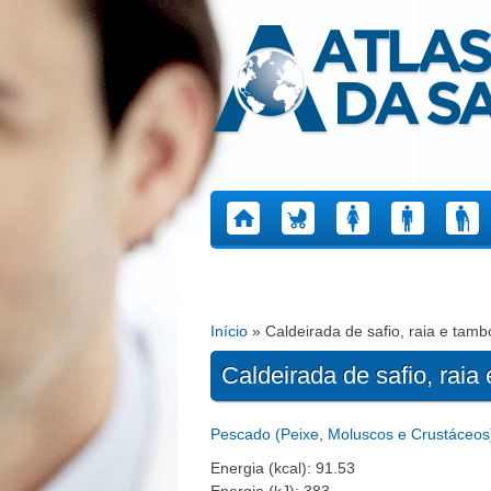
Atlas da Saúde
Início
» Caldeirada de safio, raia e tambo
Está aqui
Caldeirada de safio, raia 
Pescado (Peixe, Moluscos e Crustáceos
Energia (kcal): 91.53