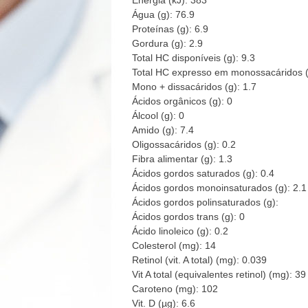
Energia (kJ): 383
Água (g): 76.9
Proteínas (g): 6.9
Gordura (g): 2.9
Total HC disponíveis (g): 9.3
Total HC expresso em monossacáridos (
Mono + dissacáridos (g): 1.7
Ácidos orgânicos (g): 0
Álcool (g): 0
Amido (g): 7.4
Oligossacáridos (g): 0.2
Fibra alimentar (g): 1.3
Ácidos gordos saturados (g): 0.4
Ácidos gordos monoinsaturados (g): 2.1
Ácidos gordos polinsaturados (g):
Ácidos gordos trans (g): 0
Ácido linoleico (g): 0.2
Colesterol (mg): 14
Retinol (vit. A total) (mg): 0.039
Vit A total (equivalentes retinol) (mg): 39
Caroteno (mg): 102
Vit. D (µg): 6.6