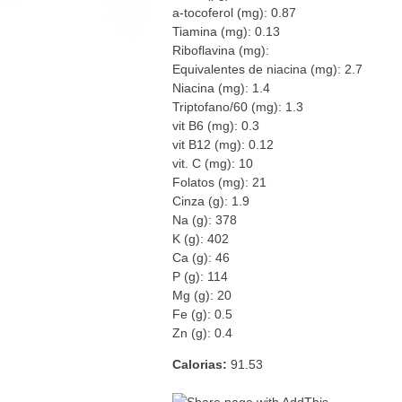
a-tocoferol (mg): 0.87
Tiamina (mg): 0.13
Riboflavina (mg):
Equivalentes de niacina (mg): 2.7
Niacina (mg): 1.4
Triptofano/60 (mg): 1.3
vit B6 (mg): 0.3
vit B12 (mg): 0.12
vit. C (mg): 10
Folatos (mg): 21
Cinza (g): 1.9
Na (g): 378
K (g): 402
Ca (g): 46
P (g): 114
Mg (g): 20
Fe (g): 0.5
Zn (g): 0.4
Calorias:
91.53