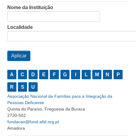
Nome da Instituição
Localidade
A
C
D
E
F
G
I
L
M
N
P
R
S
U
Associação Nacional de Famílias para a Integração da
Pessoas Deficiente
Quinta do Paraíso, Freguesia da Buraca
2720-502
fundacao@fund-afid.org.pt
Amadora