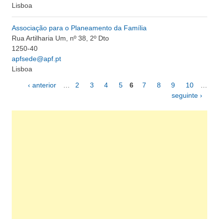
Lisboa
Associação para o Planeamento da Família
Rua Artilharia Um, nº 38, 2º Dto
1250-40
apfsede@apf.pt
Lisboa
‹ anterior
…
2
3
4
5
6
7
8
9
10
…
Páginas
seguinte ›