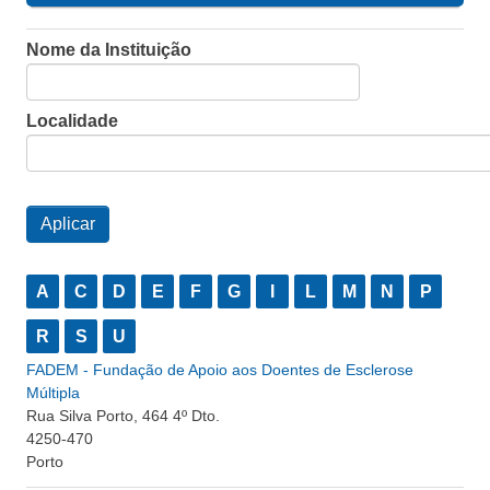
Nome da Instituição
Localidade
A
C
D
E
F
G
I
L
M
N
P
R
S
U
FADEM - Fundação de Apoio aos Doentes de Esclerose
Múltipla
Rua Silva Porto, 464 4º Dto.
4250-470
Porto