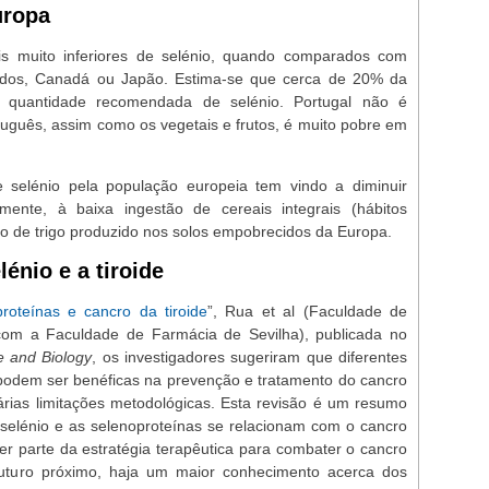
urop
a
s muito inferiores de selénio, quando comparados com
idos, Canadá ou Japão. Estima-se que cerca de 20% da
 quantidade recomendada de selénio. Portugal não é
rtuguês, assim como os vegetais e frutos, é muito pobre em
selénio pela população europeia tem vindo a diminuir
lmente, à baixa ingestão de cereais integrais (hábitos
 de trigo produzido nos solos empobrecidos da Europa.
énio e a tiroide
proteínas e cancro da tiroide
”, Rua et al (Faculdade de
com a Faculdade de Farmácia de Sevilha), publicada no
e and Biology
, os investigadores sugeriram que diferentes
podem ser benéficas na prevenção e tratamento do cancro
várias limitações metodológicas. Esta revisão é um resumo
selénio e as selenoproteínas se relacionam com o cancro
zer parte da estratégia terapêutica para combater o cancro
futuro próximo, haja um maior conhecimento acerca dos