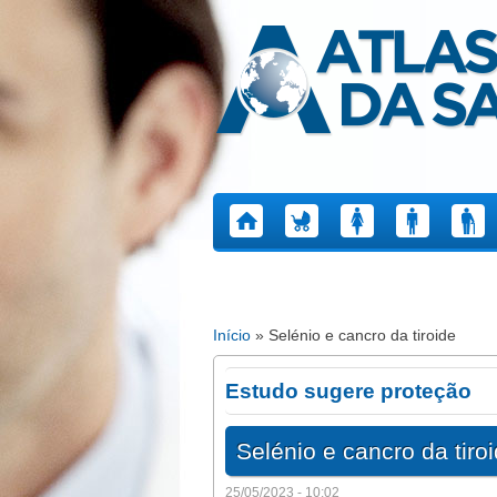
Atlas da Saúde
Início
» Selénio e cancro da tiroide
Está aqui
Estudo sugere proteção
Selénio e cancro da tiro
25/05/2023 - 10:02