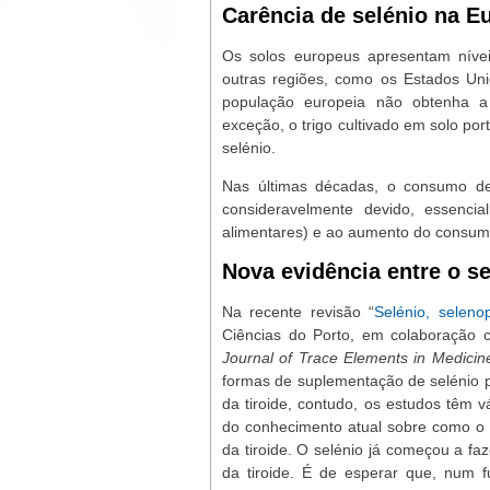
Carência de selénio na E
Os solos europeus apresentam nívei
outras regiões, como os Estados Un
população europeia não obtenha a
exceção, o trigo cultivado em solo po
selénio.
Nas últimas décadas, o consumo de 
consideravelmente devido, essencia
alimentares) e ao aumento do consumo
Nova evidência entre o sel
Na recente revisão “
Selénio, seleno
Ciências do Porto, em colaboração 
Journal of Trace Elements in Medicin
formas de suplementação de selénio 
da tiroide, contudo, os estudos têm 
do conhecimento atual sobre como o 
da tiroide. O selénio já começou a fa
da tiroide. É de esperar que, num 