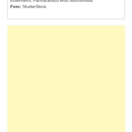
Enfermeiro, Farmacêutico e/ou Nutricionista.
Foto:
ShutterStock