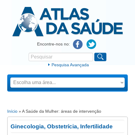
Atlas da Saúde
Encontre-nos no:
Pesquisar
Formulário de procura
Pesquisa Avançada
Início
» A Saúde da Mulher: áreas de intervenção
Está aqui
Ginecologia, Obstetrícia, Infertilidade