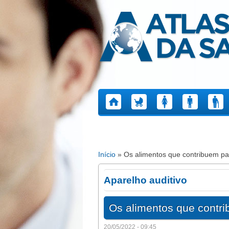
Atlas da Saúde
Início
» Os alimentos que contribuem p
Está aqui
Aparelho auditivo
Os alimentos que contr
20/05/2022 - 09:45