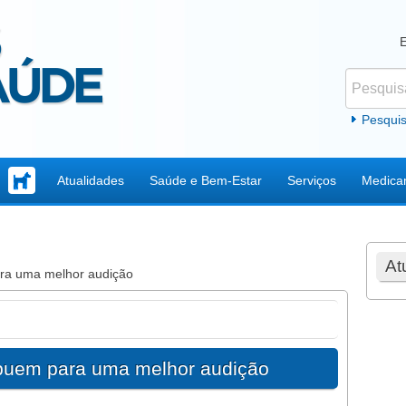
Pesquisar
Formul
Pesqui
Atualidades
Saúde e Bem-Estar
Serviços
Medica
At
ara uma melhor audição
ibuem para uma melhor audição