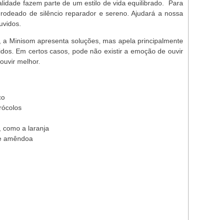
lidade fazem parte de um estilo de vida equilibrado. Para
r rodeado de silêncio reparador e sereno. Ajudará a nossa
uvidos.
, a Minisom apresenta soluções, mas apela principalmente
dos. Em certos casos, pode não existir a emoção de ouvir
ouvir melhor.
co
rócolos
, como a laranja
 e amêndoa