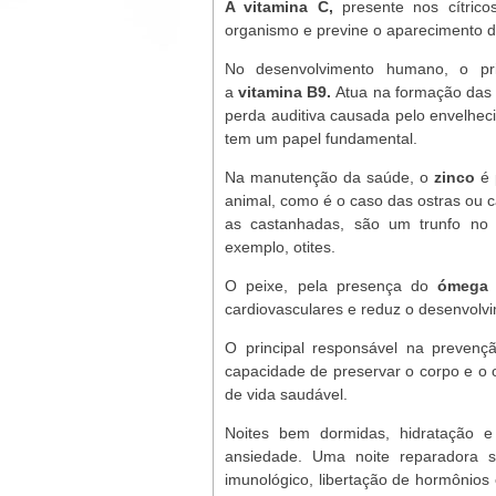
A vitamina C,
presente nos cítrico
organismo e previne o aparecimento d
No desenvolvimento humano, o prin
a
vitamina B9.
Atua na formação das 
perda auditiva causada pelo envelhe
tem um papel fundamental.
Na manutenção da saúde, o
zinco
é 
animal, como é o caso das ostras ou 
as castanhadas, são um trunfo no r
exemplo, otites.
O peixe, pela presença do
ómega
cardiovasculares e reduz o desenvolv
O principal responsável na preven
capacidade de preservar o corpo e o
de vida saudável.
Noites bem dormidas, hidratação 
ansiedade. Uma noite reparadora si
imunológico, libertação de hormônios