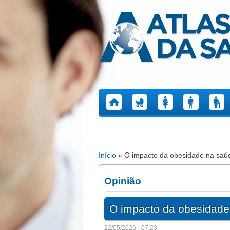
Atlas da Saúde
Início
» O impacto da obesidade na saúd
Está aqui
Opinião
O impacto da obesidade
22/05/2026 - 07:23