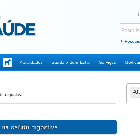
Pesquisar
Formul
Pesqui
Atualidades
Saúde e Bem-Estar
Serviços
Medica
At
e digestiva
 na saúde digestiva