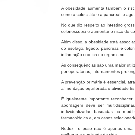
A obesidade aumenta também o risco
como a colecistite e a pancreatite ag
No que diz respeito ao intestino gros
colonoscopia e aumentar o risco de c
Além disso, a obesidade está associad
do esófago, fígado, pâncreas e cólon
inflamação crónica no organismo.
As consequências são uma maior util
perioperatórias, internamentos prolon
A prevenção primária é essencial, at
alimentação equilibrada e atividade fís
É igualmente importante reconhecer
abordagem deve ser multidisciplinar
individualizadas baseadas na modifi
farmacológica e, em casos selecionad
Reduzir o peso não é apenas uma q
melhorar a qualidade de vida.