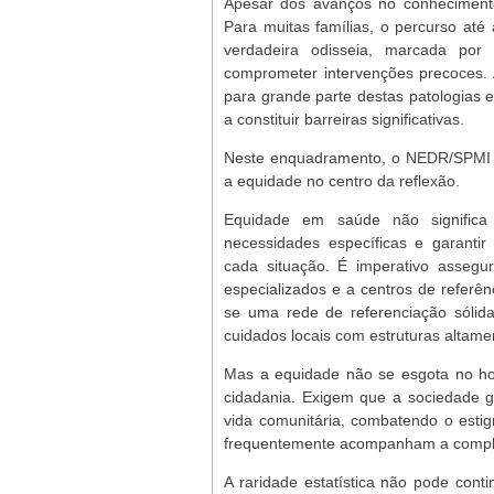
Apesar dos avanços no conhecimento,
Para muitas famílias, o percurso até
verdadeira odisseia, marcada por
comprometer intervenções precoces. 
para grande parte destas patologias e
a constituir barreiras significativas.
Neste enquadramento, o NEDR/SPMI a
a equidade no centro da reflexão.
Equidade em saúde não significa t
necessidades específicas e garanti
cada situação. É imperativo assegur
especializados e a centros de referê
se uma rede de referenciação sólida
cuidados locais com estruturas altame
Mas a equidade não se esgota no ho
cidadania. Exigem que a sociedade g
vida comunitária, combatendo o estig
frequentemente acompanham a comple
A raridade estatística não pode continu