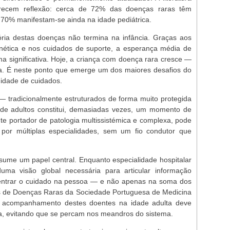
erecem reflexão: cerca de 72% das doenças raras têm
 70% manifestam-se ainda na idade pediátrica.
ória destas doenças não termina na infância. Graças aos
nética e nos cuidados de suporte, a esperança média de
a significativa. Hoje, a criança com doença rara cresce —
a. É neste ponto que emerge um dos maiores desafios do
uidade de cuidados.
 — tradicionalmente estruturados de forma muito protegida
a de adultos constitui, demasiadas vezes, um momento de
te portador de patologia multissistémica e complexa, pode
por múltiplas especialidades, sem um fio condutor que
ssume um papel central. Enquanto especialidade hospitalar
duma visão global necessária para articular informação
centrar o cuidado na pessoa — e não apenas na soma dos
s de Doenças Raras da Sociedade Portuguesa de Medicina
 acompanhamento destes doentes na idade adulta deve
, evitando que se percam nos meandros do sistema.