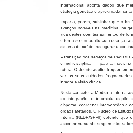
internacional aponta dados que m
etiologia genética e aproximadamente
Importa, porém, sublinhar que a hist
avanços notáveis na medicina, na ge
vida destes doentes aumentou de form
e torna-se um adulto com doença rar
sistema de saúde: assegurar a contin
A transição dos serviços de Pediatria
e multidisciplinar — para a medicin
rutura. O doente adulto, frequentemen
ver os seus cuidados fragmentados 
integre a visão clínica.
Neste contexto, a Medicina Interna a
de integração, o internista dispõe 
dispersa, coordenar intervenções e 
órgãos afetados. O Núcleo de Estudo
Interna (NEDR/SPMI) defende que o
assentar numa abordagem integradora