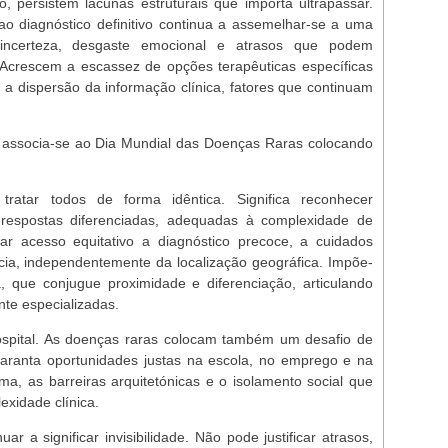
 persistem lacunas estruturais que importa ultrapassar.
 ao diagnóstico definitivo continua a assemelhar-se a uma
 incerteza, desgaste emocional e atrasos que podem
Acrescem a escassez de opções terapêuticas específicas
 a dispersão da informação clínica, fatores que continuam
ssocia-se ao Dia Mundial das Doenças Raras colocando
ratar todos de forma idêntica. Significa reconhecer
r respostas diferenciadas, adequadas à complexidade de
ar acesso equitativo a diagnóstico precoce, a cuidados
ncia, independentemente da localização geográfica. Impõe-
, que conjugue proximidade e diferenciação, articulando
nte especializadas.
spital. As doenças raras colocam também um desafio de
aranta oportunidades justas na escola, no emprego e na
ma, as barreiras arquitetónicas e o isolamento social que
xidade clínica.
ar a significar invisibilidade. Não pode justificar atrasos,