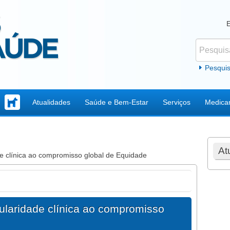
Pesquisar
Formul
Pesqui
Atualidades
Saúde e Bem-Estar
Serviços
Medica
At
e clínica ao compromisso global de Equidade
ularidade clínica ao compromisso