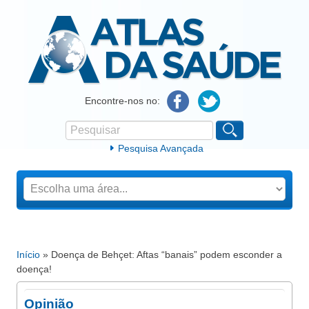
Atlas da Saúde
Encontre-nos no:
Pesquisar
Formulário de procura
Pesquisa Avançada
Início
» Doença de Behçet: Aftas “banais” podem esconder a
Está aqui
doença!
Opinião