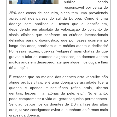
pública, sendo
responsável por cerca de
25% dos casos de cegueira, ainda tem uma prevalência
apreciável nos países do sul da Europa. Como é uma
doença sem análises ou testes que a identifiquem,
dependendo em absoluto da valorização do conjunto de
sinais clínicos que conferem os critérios internacionais
definidos para o diagnóstico, que por vezes ocorrem ao
longo dos anos, precisam dum médico atento e dedicado!
Por essas razões, queixas “vulgares” mais chatas do que
graves e falta de exames diagnósticos, os doentes andam
muitos anos em desespero, até que alguém os ouça e lhes
dê atenção.
É verdade que na maioria dos doentes esta vasculite não
atinge órgãos vitais, e é uma doença de gravidade ligeira
quando é apenas mucocutânea (aftas orais, úlceras
genitais, lesões inflamatórias da pele, etc.). No entanto,
pode comprometer a vida ou gerar sequelas permanentes.
Se diagnosticarmos os doentes de DB na fase das aftas
orais, talvez consigamos evitar que tenham as formas mais
graves da doença.