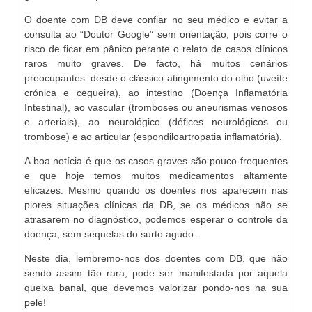
O doente com DB deve confiar no seu médico e evitar a
consulta ao “Doutor Google” sem orientação, pois corre o
risco de ficar em pânico perante o relato de casos clínicos
raros muito graves. De facto, há muitos cenários
preocupantes: desde o clássico atingimento do olho (uveíte
crónica e cegueira), ao intestino (Doença Inflamatória
Intestinal), ao vascular (tromboses ou aneurismas venosos
e arteriais), ao neurológico (défices neurológicos ou
trombose) e ao articular (espondiloartropatia inflamatória).
A boa notícia é que os casos graves são pouco frequentes
e que hoje temos muitos medicamentos altamente
eficazes. Mesmo quando os doentes nos aparecem nas
piores situações clínicas da DB, se os médicos não se
atrasarem no diagnóstico, podemos esperar o controle da
doença, sem sequelas do surto agudo.
Neste dia, lembremo-nos dos doentes com DB, que não
sendo assim tão rara, pode ser manifestada por aquela
queixa banal, que devemos valorizar pondo-nos na sua
pele!