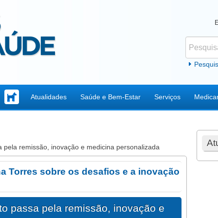
Pesquisar
Formul
Pesqui
Atualidades
Saúde e Bem-Estar
Serviços
Medica
At
sa pela remissão, inovação e medicina personalizada
na Torres sobre os desafios e a inovação
nto passa pela remissão, inovação e