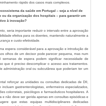
aminhamento rápido dos casos mais complexos.
cossistema da saúde em Portugal – seja a nível de
o ou da organização dos hospitais – para garantir um
tivo à inovação?
ento, seria importante reduzir o intervalo entre a aprovação
ilidade efetiva para os doentes, mantendo naturalmente a
urança e custo-efetividade.
ma espera considerável para a aprovação e introdução de
, aos olhos de um decisor pode parecer pequena, mas num
3 semanas de espera podem significar necessidade de
nso que é preciso descomplicar o acesso aos tratamentos.
e administração oral ou subcutânea que poderiam ter um
ntal reforçar as unidades ou consultas dedicadas de DII,
e incluam gastrenterologistas, enfermeiros especializados,
giões colorretais, psicólogos e farmacêuticos hospitalares. A
a e não deve ser gerida apenas em consultas episódicas e
ugere que estas equipas multidisciplinares dedicadas