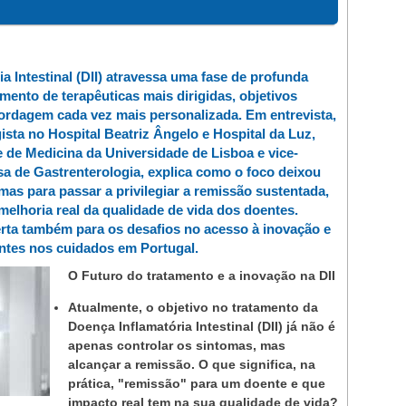
a Intestinal (DII) atravessa uma fase de profunda
ento de terapêuticas mais dirigidas, objetivos
ordagem cada vez mais personalizada. Em entrevista,
ista no Hospital Beatriz Ângelo e Hospital da Luz,
 de Medicina da Universidade de Lisboa e vice-
a de Gastrenterologia, explica como o foco deixou
mas para passar a privilegiar a remissão sustentada,
melhoria real da qualidade de vida dos doentes.
erta também para os desafios no acesso à inovação e
entes nos cuidados em Portugal.
O Futuro do tratamento e a inovação na DII
Atualmente, o objetivo no tratamento da
Doença Inflamatória Intestinal (DII) já não é
apenas controlar os sintomas, mas
alcançar a remissão. O que significa, na
prática, "remissão" para um doente e que
impacto real tem na sua qualidade de vida?