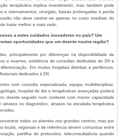
vação terapêutica implica investimento, mas também pode
os a internamentos, cirurgias, baixas prolongadas e perda
scussão não deve centrar-se apenas no custo imediato do
de tratar melhor e mais cedo.
cesso a estes cuidados inovadores no país? Um
esmas oportunidades que um doente noutra região?
es, principalmente por diferenças na disponibilidade de
so a exames, existência de consultas dedicadas de DII e
ferenciação. Em muitos hospitais distritais e periféricos,
issionais dedicados à DII.
o com consulta especializada, equipa multidisciplinar,
giologia, hospital de dia e terapêuticas avançadas poderá
 outro doente seguido num contexto com menor capacidade
em atrasos no diagnóstico, atrasos na escalada terapêutica
eroides.
oncentrar todos os doentes nos grandes centros, mas por
os locais, regionais e de referência devem comunicar entre
enciação, partilha de protocolos, teleconsultadoria quando