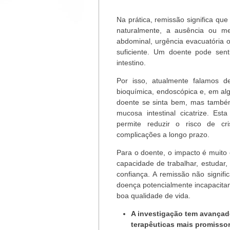
Na prática, remissão significa que
naturalmente, a ausência ou mel
abdominal, urgência evacuatória
suficiente. Um doente pode sent
intestino.
Por isso, atualmente falamos d
bioquímica, endoscópica e, em alg
doente se sinta bem, mas també
mucosa intestinal cicatrize. Es
permite reduzir o risco de cris
complicações a longo prazo.
Para o doente, o impacto é muito 
capacidade de trabalhar, estudar,
confiança. A remissão não signifi
doença potencialmente incapacita
boa qualidade de vida.
A investigação tem avançad
terapêuticas mais promisso