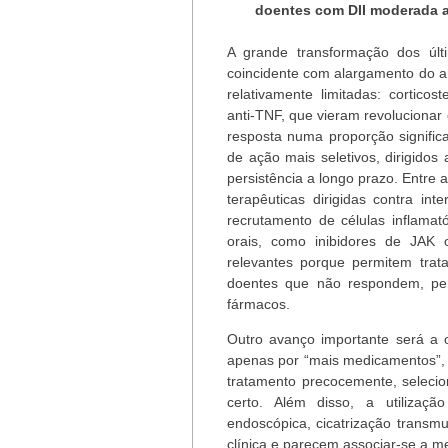
doentes com DII moderada 
A grande transformação dos últi
coincidente com alargamento do a
relativamente limitadas: cortico
anti-TNF, que vieram revolucionar
resposta numa proporção signifi
de ação mais seletivos, dirigidos
persistência a longo prazo. Entre
terapêuticas dirigidas contra int
recrutamento de células inflama
orais, como inibidores de JAK
relevantes porque permitem trata
doentes que não respondem, per
fármacos.
Outro avanço importante será a 
apenas por “mais medicamentos”, 
tratamento precocemente, selecio
certo. Além disso, a utilização
endoscópica, cicatrização transmu
clínica e parecem associar-se a 