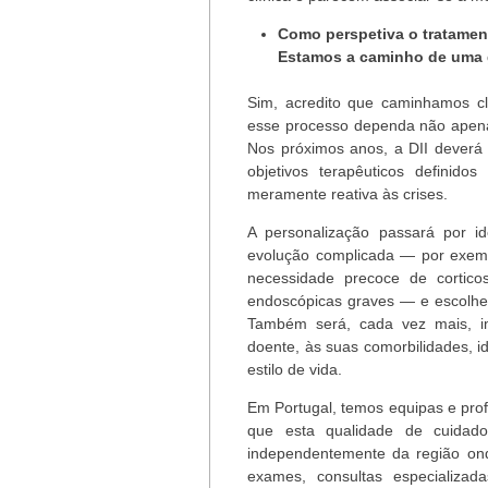
Como perspetiva o tratamen
Estamos a caminho de uma 
Sim, acredito que caminhamos c
esse processo dependa não apena
Nos próximos anos, a DII deverá 
objetivos terapêuticos definid
meramente reativa às crises.
A personalização passará por i
evolução complicada — por exempl
necessidade precoce de corticos
endoscópicas graves — e escolher
Também será, cada vez mais, im
doente, às suas comorbilidades, id
estilo de vida.
Em Portugal, temos equipas e profi
que esta qualidade de cuida
independentemente da região ond
exames, consultas especializada