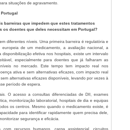
 para situações de agravamento.
 Portugal
ais barreiras que impedem que estes tratamentos
s os doentes que deles necessitam em Portugal?
em diferentes níveis. Uma primeira barreira é regulatória e
ão europeia de um medicamento, a avaliação nacional, a
 disponibilização efetiva nos hospitais, existe um intervalo
aceitável, especialmente para doentes que já falharam as
níveis no mercado. Este tempo tem impacto real nos
ença ativa e sem alternativas eficazes, com impacto real
sem alternativas eficazes disponíveis, levando por vezes à
sse período de espera.
nais. O acesso a consultas diferenciadas de DII, exames
ca, monitorização laboratorial, hospitais de dia e equipas
m todos os centros. Mesmo quando o medicamento existe, é
pacidade para identificar rapidamente quem precisa dele,
monitorizar segurança e eficácia.
 com recursos humanos, carga assistencial, circuitos