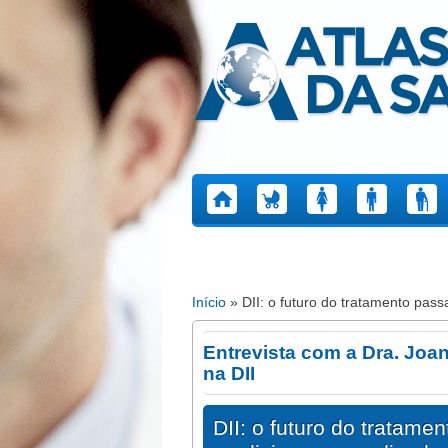
Atlas da Saúde
Início
» DII: o futuro do tratamento pas
Está aqui
Entrevista com a Dra. Joa
na DII
DII: o futuro do tratame