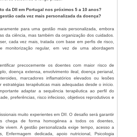
to da DII em Portugal nos próximos 5 a 10 anos?
gestão cada vez mais personalizada da doença?
laramente para uma gestão mais personalizada, embora
s da ciência, mas também da organização dos cuidados.
ser, cada vez mais, tratada com base em perfis de risco,
os e monitorização regular, em vez de uma abordagem
dentificar precocemente os doentes com maior risco de
o, doença extensa, envolvimento ileal, doença perianal,
teroides, marcadores inflamatórios elevados ou lesões
 estratégias terapêuticas mais adequadas desde o início.
portante adaptar a sequência terapêutica ao perfil do
ade, preferências, risco infecioso, objetivos reprodutivos e
ssionais muito experientes em DII. O desafio será garantir
dos chega de forma homogénea a todos os doentes,
e vivem. A gestão personalizada exige tempo, acesso a
s, Enfermagem dedicada, apoio nutricional, Psicologia