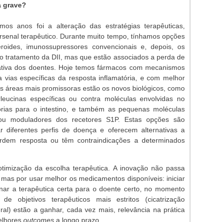
a grave?
mos anos foi a alteração das estratégias terapêuticas,
rsenal terapêutico. Durante muito tempo, tínhamos opções
steroides, imunossupressores convencionais e, depois, os
 o tratamento da DII, mas que estão associados a perda de
cativa dos doentes. Hoje temos fármacos com mecanismos
 a vias específicas da resposta inflamatória, e com melhor
 as áreas mais promissoras estão os novos biológicos, como
erleucinas específicas ou contra moléculas envolvidas no
tórias para o intestino, e também as pequenas moléculas
 ou moduladores dos recetores S1P. Estas opções são
r diferentes perfis de doença e oferecem alternativas a
dem resposta ou têm contraindicações a determinados
otimização da escolha terapêutica. A inovação não passa
mas por usar melhor os medicamentos disponíveis: iniciar
nar a terapêutica certa para o doente certo, no momento
 de objetivos terapêuticos mais estritos (cicatrização
ral) estão a ganhar, cada vez mais, relevância na prática
melhores
outcomes
a longo prazo.