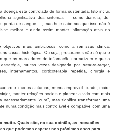
 a doença está controlada de forma sustentada. Isto inclui,
horia significativa dos sintomas — como diarreia, dor
 ou perda de sangue —, mas hoje sabemos que isso não é
ir-se melhor e ainda assim manter inflamação ativa no
e objetivos mais ambiciosos, como a remissão clínica,
uns casos, histológica. Ou seja, procuramos não só que o
m que os marcadores de inflamação normalizem e que a
ta estratégia, muitas vezes designada por
treat-to-target
,
es, internamentos, corticoterapia repetida, cirurgia e
concreto: menos sintomas, menos imprevisibilidade, maior
 viajar, manter relações sociais e planear a vida com mais
ca necessariamente “cura”, mas significa transformar uma
nte numa condição mais controlável e compatível com uma
o muito. Quais são, na sua opinião, as inovações
ras que podemos esperar nos próximos anos para