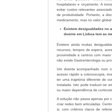
hospitalares e orçamento. A ino
evitar custos relevantes associad
de produtividade. Portanto, a di
medicamento, mas no valor global 
Existem desigualdades no a
doente em Lisboa tem as m
Existem ainda muitas desigualdad
recursos, tempos de espera, aces
proximidade a centros com maior di
não existe Gastrenterologia ou prof
Um doente acompanhado num centr
acesso rápido a colonoscopia, ima
ter uma trajetória diferente de
instalada. Isto pode traduzir-se 
ou maior dependência de corticost
A solução não passa apenas por c
criar redes bem articuladas. Centr
si, com critérios claros de refer