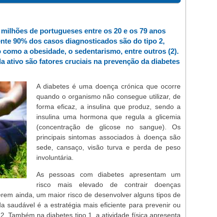
 milhões de portugueses entre os 20 e os 79 anos
nte 90% dos casos diagnosticados são do tipo 2,
o como a obesidade, o sedentarismo, entre outros (2).
ida ativo são fatores cruciais na prevenção da diabetes
A diabetes é uma doença crónica que ocorre
quando o organismo não consegue utilizar, de
forma eficaz, a insulina que produz, sendo a
insulina uma hormona que regula a glicemia
(concentração de glicose no sangue). Os
principais sintomas associados à doença são
sede, cansaço, visão turva e perda de peso
involuntária.
As pessoas com diabetes apresentam um
risco mais elevado de contrair doenças
erem ainda, um maior risco de desenvolver alguns tipos de
da saudável é a estratégia mais eficiente para prevenir ou
2. Também na diabetes tipo 1, a atividade física apresenta