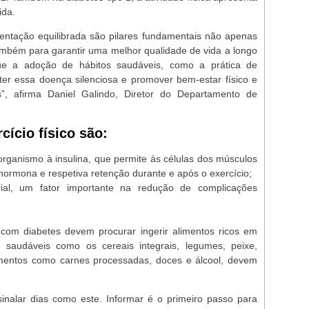
vida.
imentação equilibrada são pilares fundamentais não apenas
mbém para garantir uma melhor qualidade de vida a longo
ue a adoção de hábitos saudáveis, como a prática de
ater essa doença silenciosa e promover bem-estar físico e
s”, afirma Daniel Galindo, Diretor do Departamento de
cício físico são:
organismo à insulina, que permite às células dos músculos
 hormona e respetiva retenção durante e após o exercício;
ial, um fator importante na redução de complicações
 com diabetes devem procurar ingerir alimentos ricos em
s saudáveis como os cereais integrais, legumes, peixe,
limentos como carnes processadas, doces e álcool, devem
nalar dias como este. Informar é o primeiro passo para