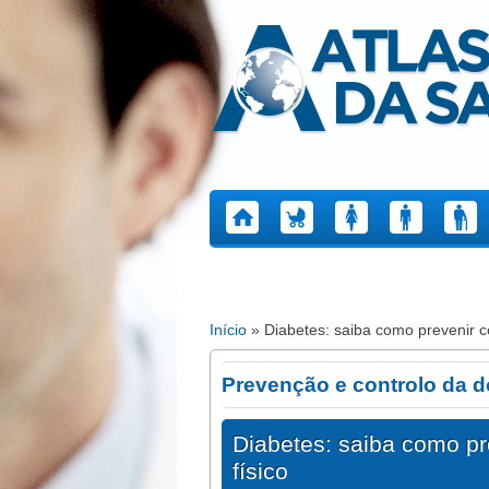
Atlas da Saúde
Início
» Diabetes: saiba como prevenir co
Está aqui
Prevenção e controlo da 
Diabetes: saiba como pr
físico