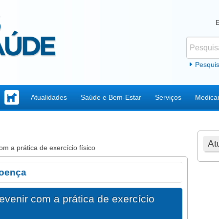
Pesquisar
Formul
Pesqui
Atualidades
Saúde e Bem-Estar
Serviços
Medica
At
m a prática de exercício físico
doença
evenir com a prática de exercício