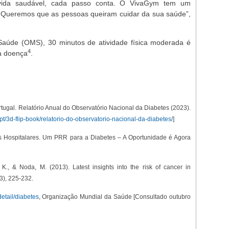
vida saudável, cada passo conta. O VivaGym tem um
. Queremos que as pessoas queiram cuidar da sua saúde”,
aúde (OMS), 30 minutos de atividade física moderada é
4
da doença
.
tugal. Relatório Anual do Observatório Nacional da Diabetes (2023).
.pt/3d-flip-book/relatorio-do-observatorio-nacional-da-diabetes/
]
s Hospitalares. Um PRR para a Diabetes – A Oportunidade é Agora
 K., & Noda, M. (2013). Latest insights into the risk of cancer in
(3), 225-232.
etail/diabetes
, Organização Mundial da Saúde [Consultado outubro