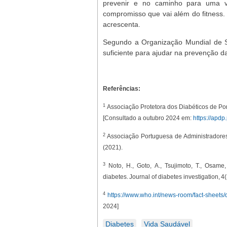
prevenir e no caminho para uma 
compromisso que vai além do fitness
acrescenta.
Segundo a Organização Mundial de S
suficiente para ajudar na prevenção 
Referências:
1
Associação Protetora dos Diabéticos de Por
[Consultado a outubro 2024 em:
https://apdp
2
Associação Portuguesa de Administradore
(2021).
3
Noto, H., Goto, A., Tsujimoto, T., Osame,
diabetes. Journal of diabetes investigation, 4
4
https://www.who.int/news-room/fact-sheets/d
2024]
Diabetes
Vida Saudável