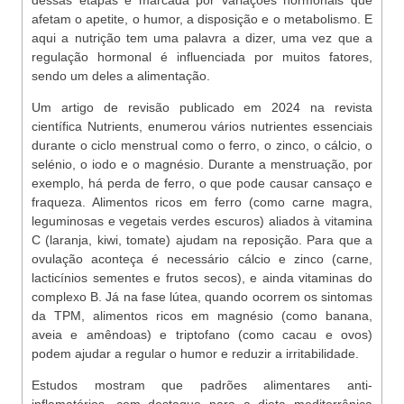
dessas etapas é marcada por variações hormonais que
afetam o apetite, o humor, a disposição e o metabolismo. E
aqui a nutrição tem uma palavra a dizer, uma vez que a
regulação hormonal é influenciada por muitos fatores,
sendo um deles a alimentação.
Um artigo de revisão publicado em 2024 na revista
científica Nutrients, enumerou vários nutrientes essenciais
durante o ciclo menstrual como o ferro, o zinco, o cálcio, o
selénio, o iodo e o magnésio. Durante a menstruação, por
exemplo, há perda de ferro, o que pode causar cansaço e
fraqueza. Alimentos ricos em ferro (como carne magra,
leguminosas e vegetais verdes escuros) aliados à vitamina
C (laranja, kiwi, tomate) ajudam na reposição. Para que a
ovulação aconteça é necessário cálcio e zinco (carne,
lacticínios sementes e frutos secos), e ainda vitaminas do
complexo B. Já na fase lútea, quando ocorrem os sintomas
da TPM, alimentos ricos em magnésio (como banana,
aveia e amêndoas) e triptofano (como cacau e ovos)
podem ajudar a regular o humor e reduzir a irritabilidade.
Estudos mostram que padrões alimentares anti-