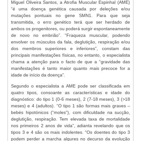
Miguel Oliveira Santos, a Atrofia Muscular Espinhal (AME)
“é uma doença genética causada por deleções e/ou
mutações pontuais no gene SMN1. Para que seja
transmitida, o erro genético terá que ser herdado de
ambos os progenitores, ou poderá surgir espontaneamente
de novo no embrião”. “Fraqueza muscular, podendo
envolver os músculos da fala, deglutição, respiração e/ou
dos membros superiores e inferiores”, constam das
principais manifestações físicas, no entanto, o especialista
chama a atenção para o facto de que a “gravidade das
manifestações é tanto maior quanto mais precoce for a
idade de início da doença”.
Segundo o especialista a AME pode ser classificada em
quatro tipos, consoante as características e idade do
diagnóstico: do tipo 1 (0-6 meses), 2 (7-18 meses), 3 (>18
meses) e 4 (adultos). “O tipo 1 são formas mais graves –
bebés hipotónicos (“moles”), com dificuldade na sucção,
deglutição, respiração. Tem elevada taxa de mortalidade
nos primeiros 2 anos de vida”, adianta revelando que os
tipos 3 e 4 são os mais indolentes. “Os doentes do tipo 3
podem perder a marcha algures no decurso da evolução