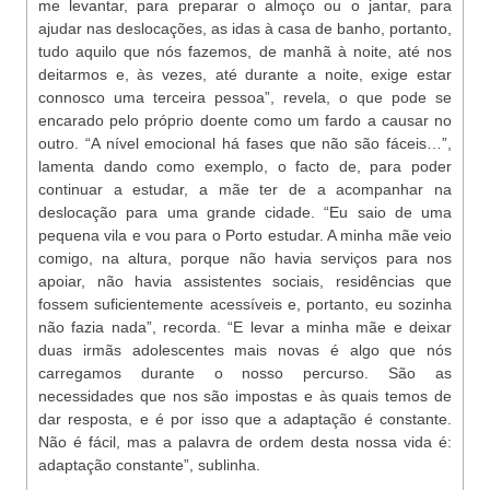
me levantar, para preparar o almoço ou o jantar, para
ajudar nas deslocações, as idas à casa de banho, portanto,
tudo aquilo que nós fazemos, de manhã à noite, até nos
deitarmos e, às vezes, até durante a noite, exige estar
connosco uma terceira pessoa”, revela, o que pode se
encarado pelo próprio doente como um fardo a causar no
outro. “A nível emocional há fases que não são fáceis…”,
lamenta dando como exemplo, o facto de, para poder
continuar a estudar, a mãe ter de a acompanhar na
deslocação para uma grande cidade. “Eu saio de uma
pequena vila e vou para o Porto estudar. A minha mãe veio
comigo, na altura, porque não havia serviços para nos
apoiar, não havia assistentes sociais, residências que
fossem suficientemente acessíveis e, portanto, eu sozinha
não fazia nada”, recorda. “E levar a minha mãe e deixar
duas irmãs adolescentes mais novas é algo que nós
carregamos durante o nosso percurso. São as
necessidades que nos são impostas e às quais temos de
dar resposta, e é por isso que a adaptação é constante.
Não é fácil, mas a palavra de ordem desta nossa vida é:
adaptação constante”, sublinha.