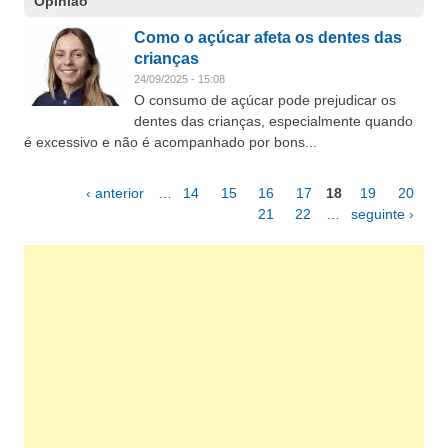
Opinião
Como o açúcar afeta os dentes das
crianças
24/09/2025 - 15:08
O consumo de açúcar pode prejudicar os
dentes das crianças, especialmente quando
é excessivo e não é acompanhado por bons...
‹ anterior
…
14
15
16
17
18
19
20
Páginas
21
22
…
seguinte ›