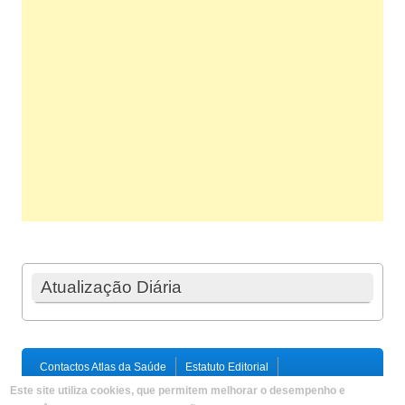
Atualização Diária
Contactos Atlas da Saúde
Estatuto Editorial
Ficha Técnica
Este site utiliza cookies, que permitem melhorar o desempenho e