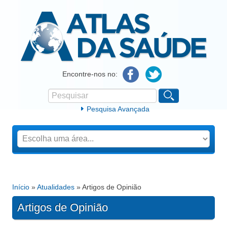
Atlas da Saúde
Encontre-nos no:
Pesquisar
Formulário de procura
Pesquisa Avançada
Início
»
Atualidades
» Artigos de Opinião
Está aqui
Artigos de Opinião