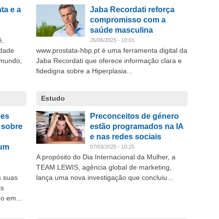
ta e a
Jaba Recordati reforça
compromisso com a
saúde masculina
é,
26/06/2025 - 10:01
idade
www.prostata-hbp.pt é uma ferramenta digital da
 mundo,
Jaba Recordati que oferece informação clara e
fidedigna sobre a Hiperplasia...
Estudo
ses
Preconceitos de género
 sobre
estão programados na IA
e nas redes sociais
 um
07/03/2025 - 10:25
A propósito do Dia Internacional da Mulher, a
TEAM LEWIS, agência global de marketing,
s suas
lança uma nova investigação que concluiu...
is
o em...