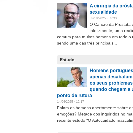
A cirurgia da prósta
sexualidade
02/10/2025 - 09:33
O Cancro da Próstata 
infelizmente, uma real
comum para muitos homens em todo o
sendo uma das três principais...
Estudo
Homens portugue
apenas desabafam
os seus problemas
quando chegam a
ponto de rutura
14/04/2025 - 12:17
Falam os homens abertamente sobre a
emoções? Metade dos inquiridos no ma
recente estudo “O Autocuidado masculin