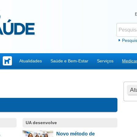
Pesquisar
Formul
Pesqui
Atualidades
Saúde e Bem-Estar
Serviços
Medica
At
UA desenvolve
a
Novo método de