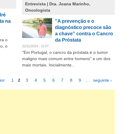
Entrevista | Dra. Joana Marinho,
Oncologista
dré
ta na
"A prevenção e o
diagnóstico precoce são
a chave" contra o Cancro
ra o
da Próstata
o, o
22/11/2024 - 11:07
"Em Portugal, o cancro da próstata é o tumor
maligno mais comum entre homens" e um dos
mais mortais. Inicialmente...
ior
1
2
3
4
5
6
7
8
9
…
seguinte ›