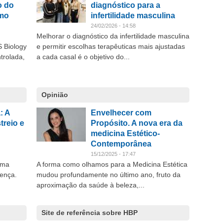
o do
diagnóstico para a
smo
infertilidade masculina
24/02/2026 - 14:58
Melhorar o diagnóstico da infertilidade masculina
S Biology
e permitir escolhas terapêuticas mais ajustadas
trolada,
a cada casal é o objetivo do...
Opinião
: A
Envelhecer com
treio e
Propósito. A nova era da
medicina Estético-
Contemporânea
15/12/2025 - 17:47
rma
A forma como olhamos para a Medicina Estética
rença.
mudou profundamente no último ano, fruto da
aproximação da saúde à beleza,...
Site de referência sobre HBP