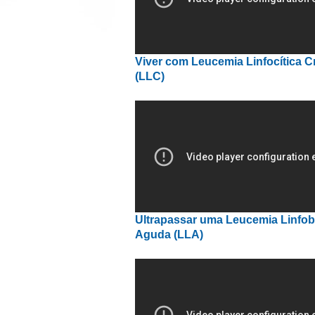
Viver com Leucemia Linfocítica C
(LLC)
Ultrapassar uma Leucemia Linfob
Aguda (LLA)