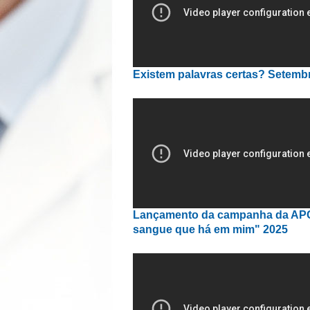
Existem palavras certas? Setemb
Lançamento da campanha da AP
sangue que há em mim" 2025