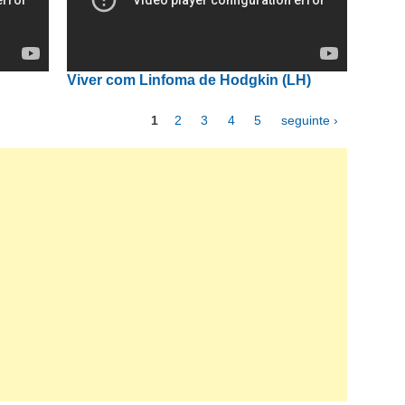
Viver com Linfoma de Hodgkin (LH)
1
2
3
4
5
seguinte ›