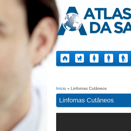
Atlas da Saúde
Início
» Linfomas Cutâneos
Está aqui
Linfomas Cutâneos
Páginas