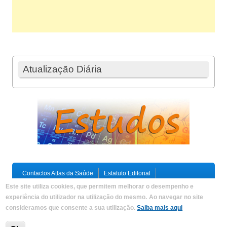
Atualização Diária
Contactos Atlas da Saúde
Estatuto Editorial
Ficha Técnica
Este site utiliza cookies, que permitem melhorar o desempenho e
Política de Privacidade / Termos e Condições
Mapa do Site
experiência do utilizador na utilização do mesmo.
Ao navegar no site
consideramos que consente a sua utilização.
Saiba mais aqui
Copyright © 2026,
Atlas da Saúde
|
Developed by
Criações
Digitais, Lda
.