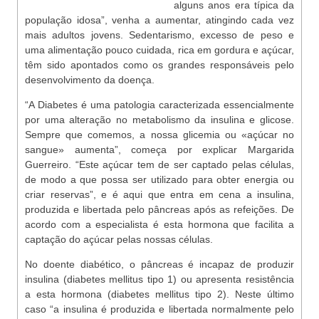
alguns anos era típica da
população idosa”, venha a aumentar, atingindo cada vez
mais adultos jovens. Sedentarismo, excesso de peso e
uma alimentação pouco cuidada, rica em gordura e açúcar,
têm sido apontados como os grandes responsáveis pelo
desenvolvimento da doença.
“A Diabetes é uma patologia caracterizada essencialmente
por uma alteração no metabolismo da insulina e glicose.
Sempre que comemos, a nossa glicemia ou «açúcar no
sangue» aumenta”, começa por explicar Margarida
Guerreiro. “Este açúcar tem de ser captado pelas células,
de modo a que possa ser utilizado para obter energia ou
criar reservas”, e é aqui que entra em cena a insulina,
produzida e libertada pelo pâncreas após as refeições. De
acordo com a especialista é esta hormona que facilita a
captação do açúcar pelas nossas células.
No doente diabético, o pâncreas é incapaz de produzir
insulina (diabetes mellitus tipo 1) ou apresenta resistência
a esta hormona (diabetes mellitus tipo 2). Neste último
caso “a insulina é produzida e libertada normalmente pelo