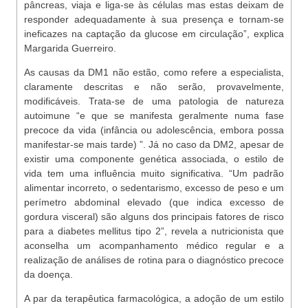
pâncreas, viaja e liga-se às células mas estas deixam de
responder adequadamente à sua presença e tornam-se
ineficazes na captação da glucose em circulação”, explica
Margarida Guerreiro.
As causas da DM1 não estão, como refere a especialista,
claramente descritas e não serão, provavelmente,
modificáveis. Trata-se de uma patologia de natureza
autoimune “e que se manifesta geralmente numa fase
precoce da vida (infância ou adolescência, embora possa
manifestar-se mais tarde) ”. Já no caso da DM2, apesar de
existir uma componente genética associada, o estilo de
vida tem uma influência muito significativa. “Um padrão
alimentar incorreto, o sedentarismo, excesso de peso e um
perímetro abdominal elevado (que indica excesso de
gordura visceral) são alguns dos principais fatores de risco
para a diabetes mellitus tipo 2”, revela a nutricionista que
aconselha um acompanhamento médico regular e a
realização de análises de rotina para o diagnóstico precoce
da doença.
A par da terapêutica farmacológica, a adoção de um estilo