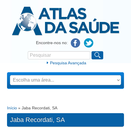
Atlas da Saúde
Encontre-nos no:
Pesquisar
Formulário de procura
Pesquisa Avançada
Início
» Jaba Recordati, SA
Está aqui
Jaba Recordati, SA