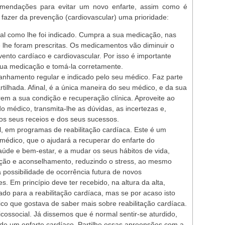
omendações para evitar um novo enfarte, assim como é
fazer da prevenção (cardiovascular) uma prioridade:
l como lhe foi indicado. Cumpra a sua medicação, nas
lhe foram prescritas. Os medicamentos vão diminuir o
vento cardíaco e cardiovascular. Por isso é importante
ua medicação e tomá-la corretamente.
nhamento regular e indicado pelo seu médico. Faz parte
tilhada. Afinal, é a única maneira do seu médico, e da sua
m a sua condição e recuperação clínica. Aproveite ao
 médico, transmita-lhe as dúvidas, as incertezas e,
s seus receios e dos seus sucessos.
l, em programas de reabilitação cardíaca. Este é um
médico, que o ajudará a recuperar do enfarte do
aúde e bem-estar, e a mudar os seus hábitos de vida,
cação e aconselhamento, reduzindo o stress, ao mesmo
 possibilidade de ocorrência futura de novos
. Em princípio deve ter recebido, na altura da alta,
do para a reabilitação cardíaca, mas se por acaso isto
co que gostava de saber mais sobre reabilitação cardíaca.
ossocial. Já dissemos que é normal sentir-se aturdido,
de um enfarte cardíaco. Partilhe essas apreensões com a