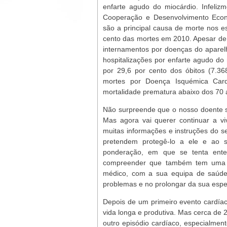
enfarte agudo do miocárdio. Infeli
Cooperação e Desenvolvimento Econ
são a principal causa de morte nos 
cento das mortes em 2010. Apesar de,
internamentos por doenças do aparelh
hospitalizações por enfarte agudo d
por 29,6 por cento dos óbitos (7.3
mortes por Doença Isquémica Card
mortalidade prematura abaixo dos 70 
Não surpreende que o nosso doente se
Mas agora vai querer continuar a vi
muitas informações e instruções do 
pretendem protegê-lo a ele e ao 
ponderação, em que se tenta en
compreender que também tem uma re
médico, com a sua equipa de saúde,
problemas e no prolongar da sua espe
Depois de um primeiro evento cardía
vida longa e produtiva. Mas cerca de 
outro episódio cardíaco, especialmente