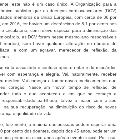
zmente, este não é um caso único. A Organização para a
ómico sublinha que as doenças cardiovasculares (DCV)
estados membros da União Europeia, com cerca de 36 por
 em 2016, ter havido um decréscimo de 8,1 por cento nos
o circulatório, com relevo especial para a diminuição das
o miocárdio, as DCV foram nesse mesmo ano responsáveis
68 mortes), sem haver qualquer alteração no número de
íaca, e com um agravar, merecedor de reflexão, da
anos.
 sinta assustado e confuso após o enfarte do miocárdio.
ver com esperança e alegria. Vai, naturalmente, receber
seu médico. Vai começar a tomar novos medicamentos que
seu coração. Nasce um “novo” tempo de reflexão, de
tender tudo o que aconteceu e em que se começa a
sponsabilidade partilhada, talvez a maior, com o seu
 na sua recuperação, na diminuição do risco de novos
rança e qualidade de vida.
co, felizmente, a maioria das pessoas podem esperar uma
20 por cento dos doentes, depois dos 45 anos, pode ter um
 nos primeiros cinco anos após o evento inicial. Por isso,