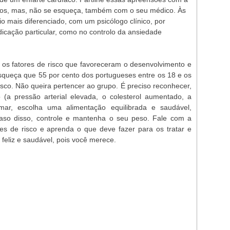
gos, mas, não se esqueça, também com o seu médico. Às
io mais diferenciado, com um psicólogo clínico, por
icação particular, como no controlo da ansiedade
os fatores de risco que favoreceram o desenvolvimento e
esqueça que 55 por cento dos portugueses entre os 18 e os
isco. Não queira pertencer ao grupo. É preciso reconhecer,
co (a pressão arterial elevada, o colesterol aumentado, a
mar, escolha uma alimentação equilibrada e saudável,
caso disso, controle e mantenha o seu peso. Fale com a
es de risco e aprenda o que deve fazer para os tratar e
 feliz e saudável, pois você merece.