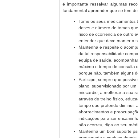
é importante ressalvar algumas rec
fundamental apreender que se tem de 
Tome os seus medicamentos ta
doses e número de tomas que 
risco de ocorrência de outro e
entender que deve manter a s
Mantenha e respeite o acompa
da tal responsabilidade compar
equipa de saúde, acompanhare
máximo o tempo de consulta do
porque não, também alguns do
Participe, sempre que possíve
plano, supervisionado por um 
miocárdio, a melhorar a sua s
através de treino físico, edu
tempo que pretende diminuir a
aborrecimentos e preocupações
indicações para ser encaminha
não ocorreu, diga ao seu médi
Mantenha um bom suporte psic
preocupado e confuso depois 