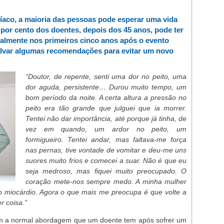
íaco, a maioria das pessoas pode esperar uma vida
 por cento dos doentes, depois dos 45 anos, pode ter
ialmente nos primeiros cinco anos após o evento
ssalvar algumas recomendações para evitar um novo
“Doutor, de repente, senti uma dor no peito, uma
dor aguda, persistente… Durou muito tempo, um
bom período da noite. A certa altura a pressão no
peito era tão grande que julguei que ia morrer.
Tentei não dar importância, até porque já tinha, de
vez em quando, um ardor no peito, um
formigueiro. Tentei andar, mas faltava-me força
nas pernas, tive vontade de vomitar e deu-me uns
suores muito frios e comecei a suar. Não é que eu
seja medroso, mas fiquei muito preocupado. O
coração mete-nos sempre medo. A minha mulher
o miocárdio. Agora o que mais me preocupa é que volte a
r coisa.”
am a normal abordagem que um doente tem após sofrer um