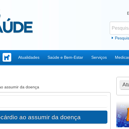
Pesquisar
Formul
Pesqui
Atualidades
Saúde e Bem-Estar
Serviços
Medica
At
ao assumir da doença
ocárdio ao assumir da doença