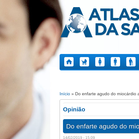
Atlas da Saúde
Início
» Do enfarte agudo do miocárdio 
Está aqui
Opinião
Do enfarte agudo do mi
14/02/2019 - 15:09