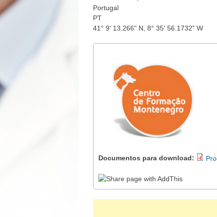
Portugal
PT
41° 9' 13.266" N, 8° 35' 56.1732" W
Documentos para download:
Pr