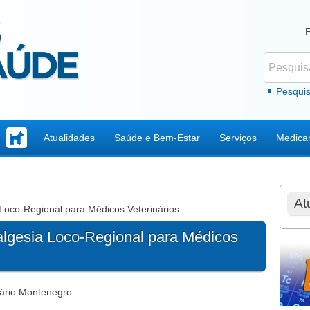
Pesquisar
Formul
Pesqui
Atualidades
Saúde e Bem-Estar
Serviços
Medica
At
Loco-Regional para Médicos Veterinários
algesia Loco-Regional para Médicos
nário Montenegro