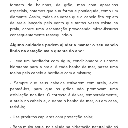
formato de bolinhas, de grão, mas com aparelhos
especiais, notamos que sua forma é pontiaguda, como um
diamante. Assim, todas as vezes que o cabelo fica repleto
de areia lançada pelo vento que tantas vezes existe na
praia, ocorre uma escamação provocando micro-fissuras
consequentemente ressequindo-o.
Alguns cuidados podem ajudar a manter o seu cabelo
lindo na estação mais quente do ano:
- Leve um borrifador com água, condicionador ou creme
hidratante para a praia. A cada banho de mar, passe uma
toalha pelo cabelo e borrife-o com a mistura;
- Sempre que seus cabelos estiverem com areia, evite
penteá-los, para que os grãos não promovam uma
esfoliação nos fios. O correcto é deixar, temporariamente,
a areia no cabelo e, durante o banho de mar, ou em casa,
retirá-la;
- Use produtos capilares com protecção solar;
- Beba muita água, pois ajuda na hidratação natural não só