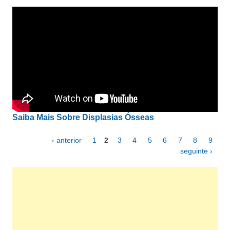
Saiba Mais Sobre Displasias Ósseas
‹ anterior
1
2
3
4
5
6
7
8
9
Páginas
seguinte ›