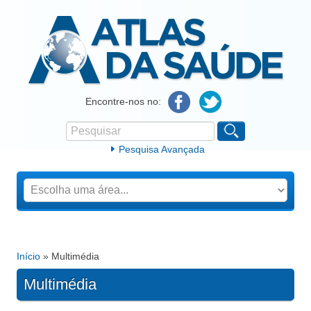
Atlas da Saúde
Encontre-nos no:
Pesquisar
Formulário de procura
Pesquisa Avançada
Início
» Multimédia
Está aqui
Multimédia