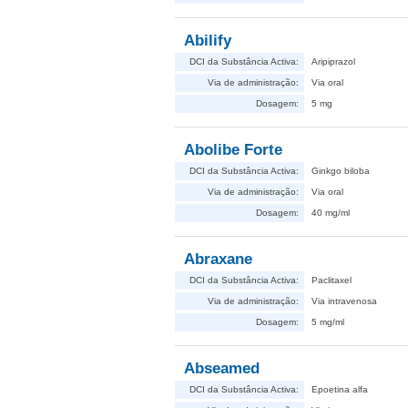
Abilify
DCI da Substância Activa:
Aripiprazol
Via de administração:
Via oral
Dosagem:
5 mg
Abolibe Forte
DCI da Substância Activa:
Ginkgo biloba
Via de administração:
Via oral
Dosagem:
40 mg/ml
Abraxane
DCI da Substância Activa:
Paclitaxel
Via de administração:
Via intravenosa
Dosagem:
5 mg/ml
Abseamed
DCI da Substância Activa:
Epoetina alfa