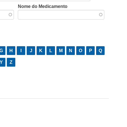
Nome do Medicamento
G
H
I
J
K
L
M
N
O
P
Q
Y
Z