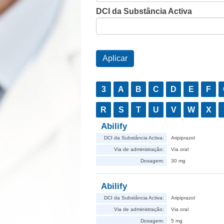
DCI da Substância Activa
3
A
B
C
D
E
F
R
S
T
U
V
W
X
Abilify
DCI da Substância Activa:
Aripiprazol
Via de administração:
Via oral
Dosagem:
30 mg
Abilify
DCI da Substância Activa:
Aripiprazol
Via de administração:
Via oral
Dosagem:
5 mg