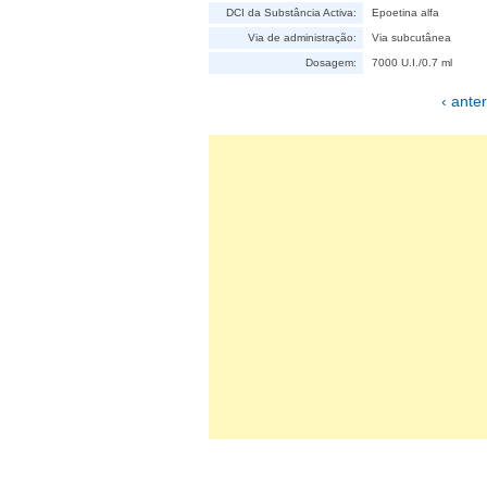
DCI da Substância Activa:
Epoetina alfa
Via de administração:
Via subcutânea
Dosagem:
7000 U.I./0.7 ml
‹ anter
Páginas