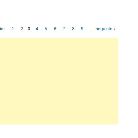
ior
1
2
3
4
5
6
7
8
9
…
seguinte ›