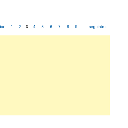
ior
1
2
3
4
5
6
7
8
9
…
seguinte ›