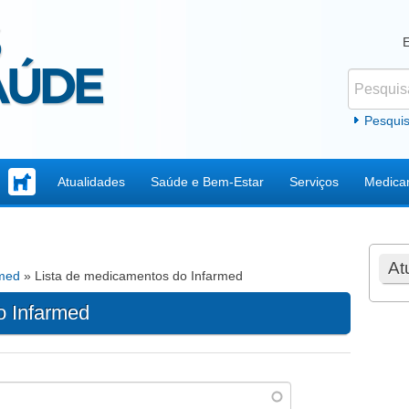
Pesquisar
Formul
Pesqui
Atualidades
Saúde e Bem-Estar
Serviços
Medica
At
rmed
» Lista de medicamentos do Infarmed
o Infarmed