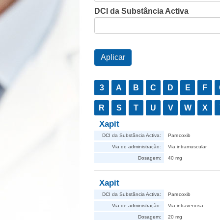
DCI da Substância Activa
3
A
B
C
D
E
F
R
S
T
U
V
W
X
Xapit
DCI da Substância Activa:
Parecoxib
Via de administração:
Via intramuscular
Dosagem:
40 mg
Xapit
DCI da Substância Activa:
Parecoxib
Via de administração:
Via intravenosa
Dosagem:
20 mg