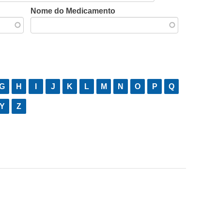
Nome do Medicamento
G
H
I
J
K
L
M
N
O
P
Q
Y
Z