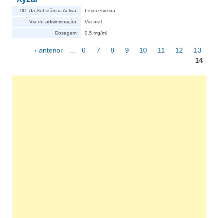
DCI da Substância Activa:
Levocetirizina
Via de administração:
Via oral
Dosagem:
0.5 mg/ml
‹ anterior
…
6
7
8
9
10
11
12
13
Páginas
14