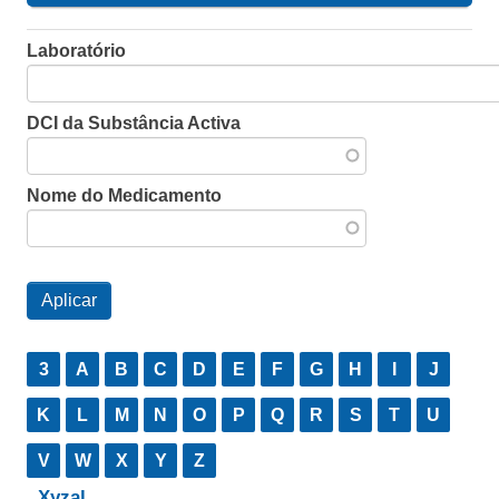
Laboratório
DCI da Substância Activa
Nome do Medicamento
3
A
B
C
D
E
F
G
H
I
J
K
L
M
N
O
P
Q
R
S
T
U
V
W
X
Y
Z
Xyzal