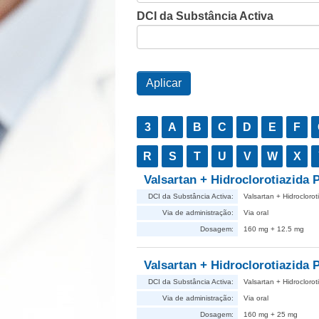
DCI da Substância Activa
3
A
B
C
D
E
F
R
S
T
U
V
W
X
Valsartan + Hidroclorotiazida
DCI da Substância Activa:
Valsartan + Hidroclorot
Via de administração:
Via oral
Dosagem:
160 mg + 12.5 mg
Valsartan + Hidroclorotiazida
DCI da Substância Activa:
Valsartan + Hidroclorot
Via de administração:
Via oral
Dosagem:
160 mg + 25 mg