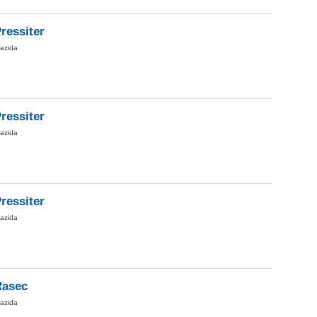
ressiter
iazida
ressiter
iazida
ressiter
iazida
Rasec
iazida