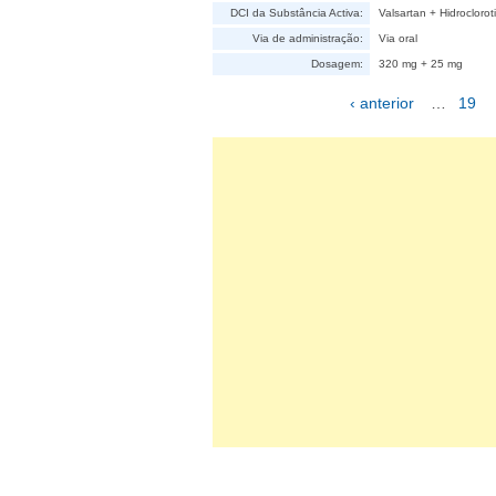
DCI da Substância Activa:
Valsartan + Hidroclorot
Via de administração:
Via oral
Dosagem:
320 mg + 25 mg
‹ anterior
…
19
Páginas