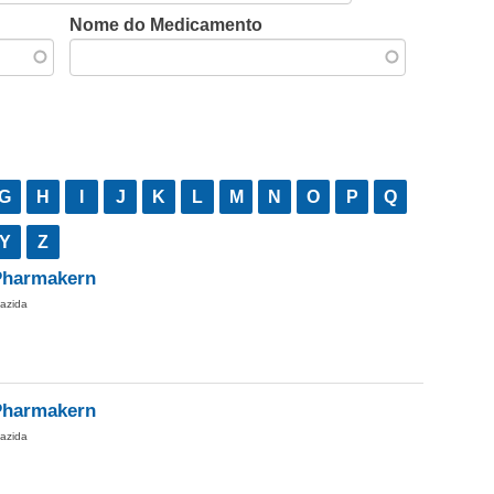
Nome do Medicamento
G
H
I
J
K
L
M
N
O
P
Q
Y
Z
 Pharmakern
iazida
 Pharmakern
iazida