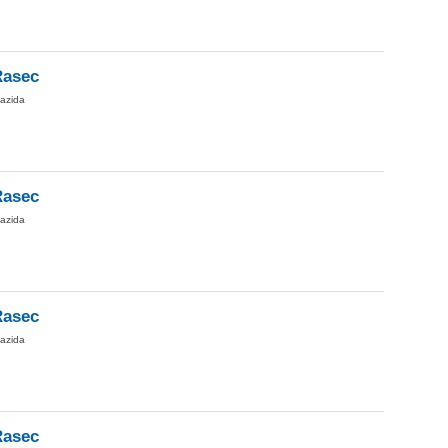
Rasec
iazida
Rasec
iazida
Rasec
iazida
Rasec