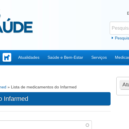
Pesquisar
Formul
Pesqui
Atualidades
Saúde e Bem-Estar
Serviços
Medica
At
rmed
» Lista de medicamentos do Infarmed
o Infarmed