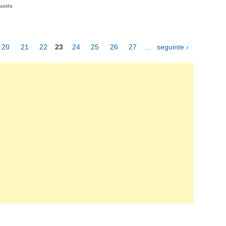
iazida
20
21
22
23
24
25
26
27
…
seguinte ›