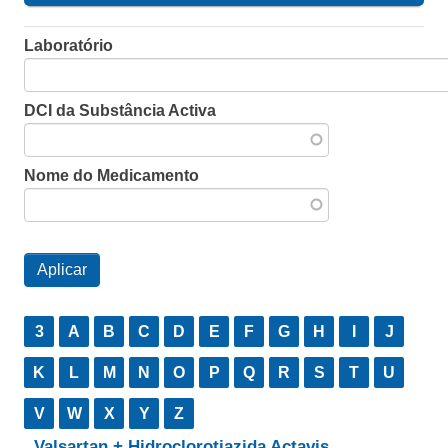
Laboratório
DCI da Substância Activa
Nome do Medicamento
3
A
B
C
D
E
F
G
H
I
J
K
L
M
N
O
P
Q
R
S
T
U
V
W
X
Y
Z
Valsartan + Hidroclorotiazida Actavis