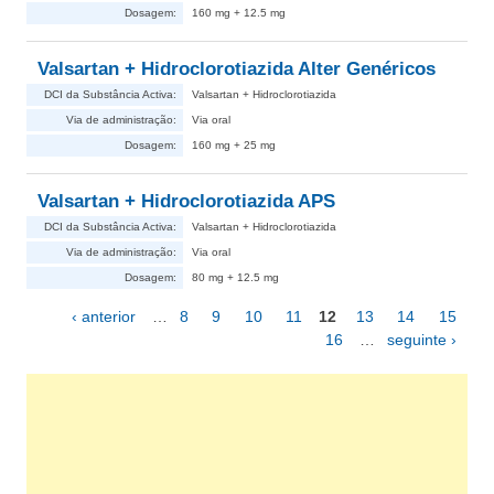
Dosagem:
160 mg + 12.5 mg
Valsartan + Hidroclorotiazida Alter Genéricos
DCI da Substância Activa:
Valsartan + Hidroclorotiazida
Via de administração:
Via oral
Dosagem:
160 mg + 25 mg
Valsartan + Hidroclorotiazida APS
DCI da Substância Activa:
Valsartan + Hidroclorotiazida
Via de administração:
Via oral
Dosagem:
80 mg + 12.5 mg
‹ anterior
…
8
9
10
11
12
13
14
15
Páginas
16
…
seguinte ›