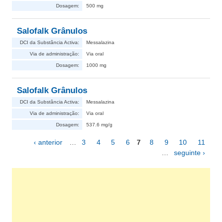
Dosagem:
500 mg
Salofalk Grânulos
DCI da Substância Activa:
Messalazina
Via de administração:
Via oral
Dosagem:
1000 mg
Salofalk Grânulos
DCI da Substância Activa:
Messalazina
Via de administração:
Via oral
Dosagem:
537.6 mg/g
‹ anterior
…
3
4
5
6
7
8
9
10
11
Páginas
…
seguinte ›