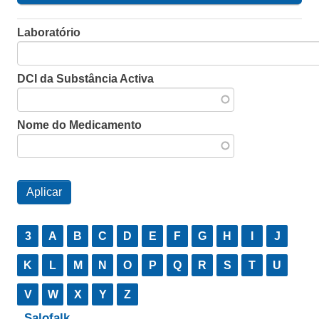
Laboratório
DCI da Substância Activa
Nome do Medicamento
3
A
B
C
D
E
F
G
H
I
J
K
L
M
N
O
P
Q
R
S
T
U
V
W
X
Y
Z
Salofalk