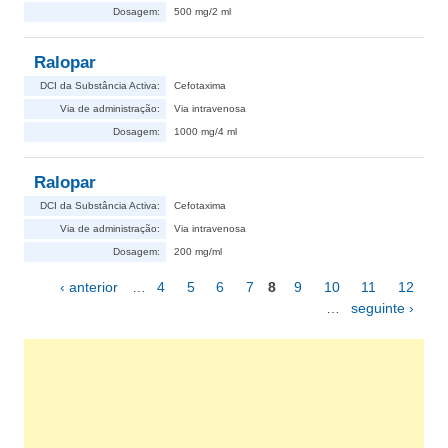
Dosagem:
500 mg/2 ml
Ralopar
DCI da Substância Activa:
Cefotaxima
Via de administração:
Via intravenosa
Dosagem:
1000 mg/4 ml
Ralopar
DCI da Substância Activa:
Cefotaxima
Via de administração:
Via intravenosa
Dosagem:
200 mg/ml
‹ anterior
…
4
5
6
7
8
9
10
11
12
Páginas
…
seguinte ›