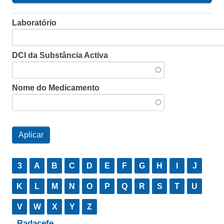
Laboratório
DCI da Substância Activa
Nome do Medicamento
3
A
B
C
D
E
F
G
H
I
J
K
L
M
N
O
P
Q
R
S
T
U
V
W
X
Y
Z
Radacefe