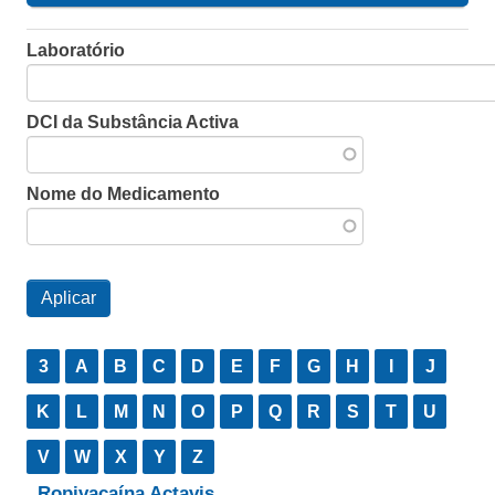
Laboratório
DCI da Substância Activa
Nome do Medicamento
3
A
B
C
D
E
F
G
H
I
J
K
L
M
N
O
P
Q
R
S
T
U
V
W
X
Y
Z
Ropivacaína Actavis