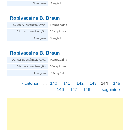
Dosagem:
2 mg/ml
Ropivacaína B. Braun
DCI da Substância Activa:
Ropivacaína
Via de administração:
Via epidural
Dosagem:
2 mg/ml
Ropivacaína B. Braun
DCI da Substância Activa:
Ropivacaína
Via de administração:
Via epidural
Dosagem:
7.5 mg/ml
‹ anterior
…
140
141
142
143
144
145
Páginas
146
147
148
…
seguinte ›