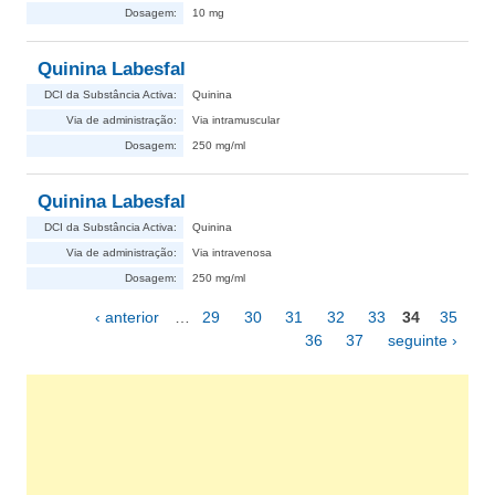
Dosagem:
10 mg
Quinina Labesfal
DCI da Substância Activa:
Quinina
Via de administração:
Via intramuscular
Dosagem:
250 mg/ml
Quinina Labesfal
DCI da Substância Activa:
Quinina
Via de administração:
Via intravenosa
Dosagem:
250 mg/ml
‹ anterior
…
29
30
31
32
33
34
35
Páginas
36
37
seguinte ›