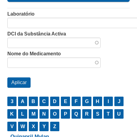
Laboratório
DCI da Substância Activa
Nome do Medicamento
3
A
B
C
D
E
F
G
H
I
J
K
L
M
N
O
P
Q
R
S
T
U
V
W
X
Y
Z
Quinapril Mylan