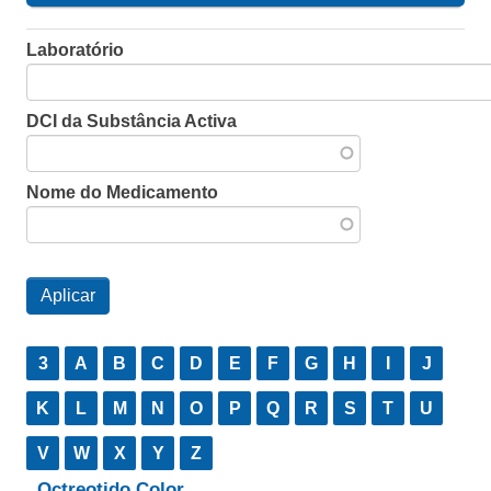
Laboratório
DCI da Substância Activa
Nome do Medicamento
3
A
B
C
D
E
F
G
H
I
J
K
L
M
N
O
P
Q
R
S
T
U
V
W
X
Y
Z
Octreotido Color