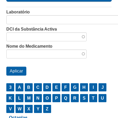
Laboratório
DCI da Substância Activa
Nome do Medicamento
3
A
B
C
D
E
F
G
H
I
J
K
L
M
N
O
P
Q
R
S
T
U
V
W
X
Y
Z
Octaplas