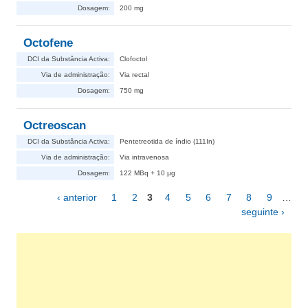
Dosagem:
200 mg
Octofene
DCI da Substância Activa:
Clofoctol
Via de administração:
Via rectal
Dosagem:
750 mg
Octreoscan
DCI da Substância Activa:
Pentetreotida de índio (111In)
Via de administração:
Via intravenosa
Dosagem:
122 MBq + 10 µg
‹ anterior
1
2
3
4
5
6
7
8
9
…
Páginas
seguinte ›