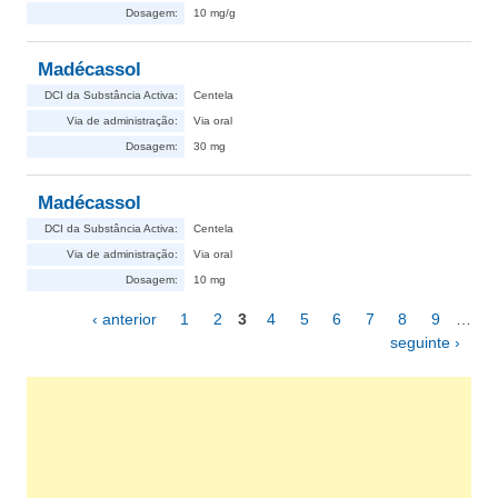
Dosagem:
10 mg/g
Madécassol
DCI da Substância Activa:
Centela
Via de administração:
Via oral
Dosagem:
30 mg
Madécassol
DCI da Substância Activa:
Centela
Via de administração:
Via oral
Dosagem:
10 mg
‹ anterior
1
2
3
4
5
6
7
8
9
…
Páginas
seguinte ›