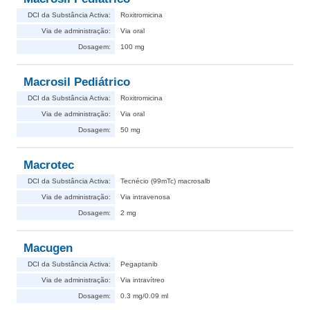
DCI da Substância Activa:
Roxitromicina
Via de administração:
Via oral
Dosagem:
100 mg
Macrosil Pediátrico
DCI da Substância Activa:
Roxitromicina
Via de administração:
Via oral
Dosagem:
50 mg
Macrotec
DCI da Substância Activa:
Tecnécio (99mTc) macrosalb
Via de administração:
Via intravenosa
Dosagem:
2 mg
Macugen
DCI da Substância Activa:
Pegaptanib
Via de administração:
Via intravítreo
Dosagem:
0.3 mg/0.09 ml