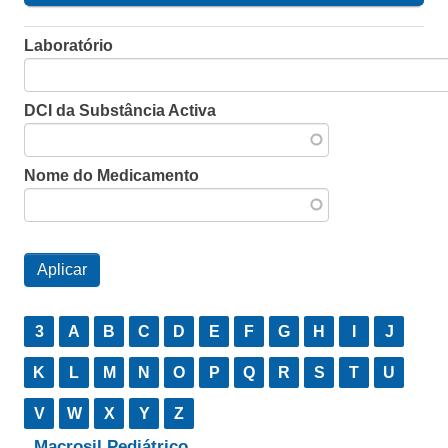
Laboratório
DCI da Substância Activa
Nome do Medicamento
3
A
B
C
D
E
F
G
H
I
J
K
L
M
N
O
P
Q
R
S
T
U
V
W
X
Y
Z
Macrosil Pediátrico