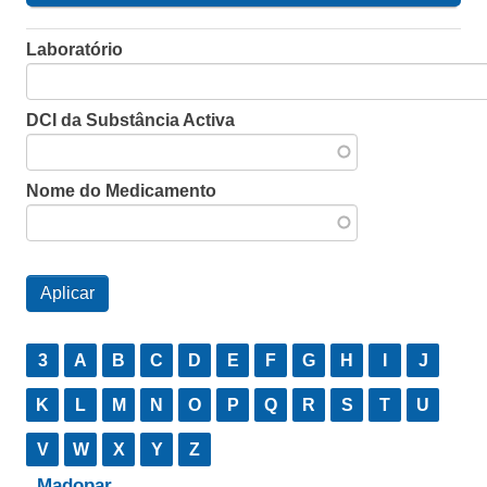
Laboratório
DCI da Substância Activa
Nome do Medicamento
3
A
B
C
D
E
F
G
H
I
J
K
L
M
N
O
P
Q
R
S
T
U
V
W
X
Y
Z
Madopar