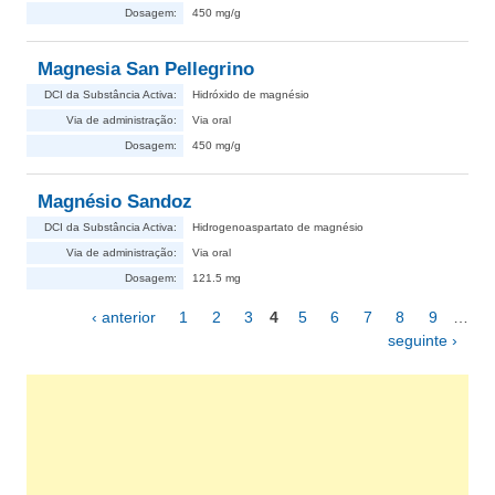
Dosagem:
450 mg/g
Magnesia San Pellegrino
DCI da Substância Activa:
Hidróxido de magnésio
Via de administração:
Via oral
Dosagem:
450 mg/g
Magnésio Sandoz
DCI da Substância Activa:
Hidrogenoaspartato de magnésio
Via de administração:
Via oral
Dosagem:
121.5 mg
‹ anterior
1
2
3
4
5
6
7
8
9
…
Páginas
seguinte ›