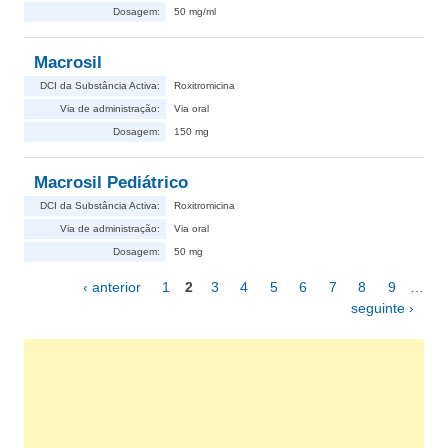
Dosagem:
50 mg/ml
Macrosil
DCI da Substância Activa:
Roxitromicina
Via de administração:
Via oral
Dosagem:
150 mg
Macrosil Pediátrico
DCI da Substância Activa:
Roxitromicina
Via de administração:
Via oral
Dosagem:
50 mg
‹ anterior
1
2
3
4
5
6
7
8
9
…
Páginas
seguinte ›