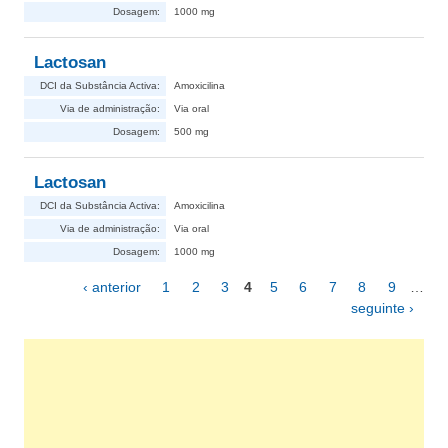
Dosagem:
1000 mg
Lactosan
DCI da Substância Activa:
Amoxicilina
Via de administração:
Via oral
Dosagem:
500 mg
Lactosan
DCI da Substância Activa:
Amoxicilina
Via de administração:
Via oral
Dosagem:
1000 mg
‹ anterior
1
2
3
4
5
6
7
8
9
…
Páginas
seguinte ›