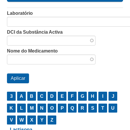
Laboratório
DCI da Substância Activa
Nome do Medicamento
3
A
B
C
D
E
F
G
H
I
J
K
L
M
N
O
P
Q
R
S
T
U
V
W
X
Y
Z
Lactisona