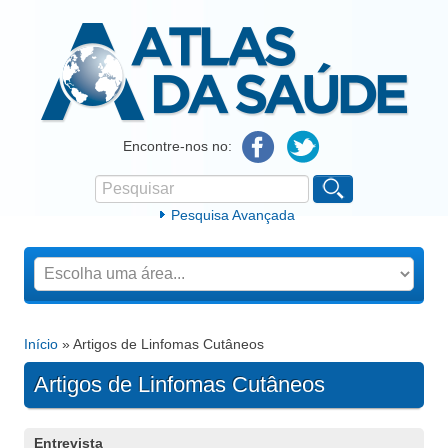
Atlas da Saúde
Encontre-nos no:
Pesquisar
Formulário de procura
Pesquisa Avançada
Início
» Artigos de Linfomas Cutâneos
Está aqui
Artigos de Linfomas Cutâneos
Entrevista