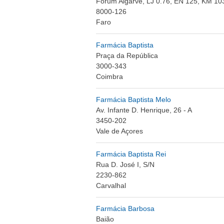
Forum Algarve, LJ 0.76, EN 125, KM 10
8000-126
Faro
Farmácia Baptista
Praça da República
3000-343
Coimbra
Farmácia Baptista Melo
Av. Infante D. Henrique, 26 - A
3450-202
Vale de Açores
Farmácia Baptista Rei
Rua D. José I, S/N
2230-862
Carvalhal
Farmácia Barbosa
Baião