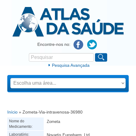
Atlas da Saúde
Encontre-nos no:
Pesquisar
Formulário de procura
Pesquisa Avançada
Início
» Zometa-Via-intravenosa-36980
Está aqui
Nome do
Zometa
Medicamento:
Laboratório:
Novartis Europharm, Ltd.