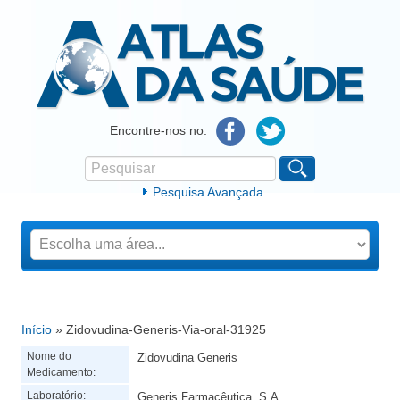
Atlas da Saúde
Encontre-nos no:
Pesquisar
Formulário de procura
Pesquisa Avançada
Início
» Zidovudina-Generis-Via-oral-31925
Está aqui
Nome do
Zidovudina Generis
Medicamento:
Laboratório:
Generis Farmacêutica, S.A.