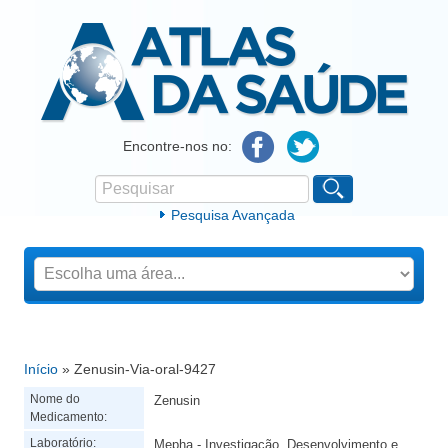
Atlas da Saúde
Encontre-nos no:
Pesquisar
Formulário de procura
Pesquisa Avançada
Início
» Zenusin-Via-oral-9427
Está aqui
Nome do
Zenusin
Medicamento:
Laboratório:
Mepha - Investigação, Desenvolvimento e