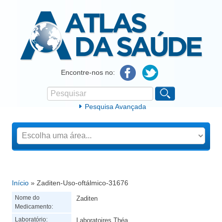
Atlas da Saúde
Encontre-nos no:
Pesquisar
Formulário de procura
Pesquisa Avançada
Início
» Zaditen-Uso-oftálmico-31676
Está aqui
Nome do
Zaditen
Medicamento:
Laboratório:
Laboratoires Théa