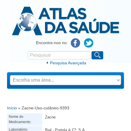
Atlas da Saúde
Encontre-nos no:
Pesquisar
Formulário de procura
Pesquisa Avançada
Início
» Zacne-Uso-cutâneo-9393
Está aqui
Nome do
Zacne
Medicamento:
Laboratório:
Bial - Portela & Cª, S.A.