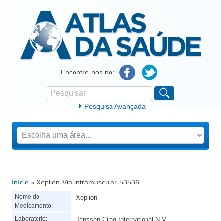
Atlas da Saúde
Encontre-nos no:
Pesquisar
Formulário de procura
Pesquisa Avançada
Início
» Xeplion-Via-intramuscular-53536
Está aqui
Nome do
Xeplion
Medicamento:
Laboratório:
Janssen-Cilag International N.V.